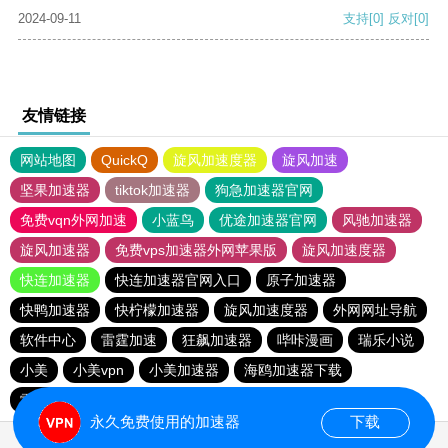
2024-09-11
支持
[0]
反对
[0]
友情链接
网站地图
QuickQ
旋风加速度器
旋风加速
坚果加速器
tiktok加速器
狗急加速器官网
免费vqn外网加速
小蓝鸟
优途加速器官网
风驰加速器
旋风加速器
免费vps加速器外网苹果版
旋风加速度器
快连加速器
快连加速器官网入口
原子加速器
快鸭加速器
快柠檬加速器
旋风加速度器
外网网址导航
软件中心
雷霆加速
狂飙加速器
哔咔漫画
瑞乐小说
小美
小美vpn
小美加速器
海鸥加速器下载
雷霆加速下载
海鸥加速度
雷霆加速版ins
雷霆加速
永久免费使用的加速器
下载