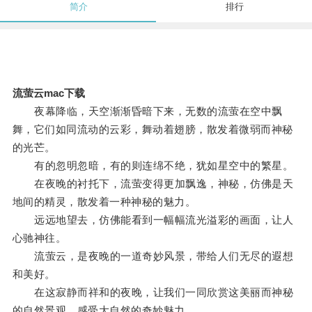
简介
排行
流萤云mac下载
夜幕降临，天空渐渐昏暗下来，无数的流萤在空中飘
舞，它们如同流动的云彩，舞动着翅膀，散发着微弱而神秘
的光芒。
有的忽明忽暗，有的则连绵不绝，犹如星空中的繁星。
在夜晚的衬托下，流萤变得更加飘逸，神秘，仿佛是天
地间的精灵，散发着一种神秘的魅力。
远远地望去，仿佛能看到一幅幅流光溢彩的画面，让人
心驰神往。
流萤云，是夜晚的一道奇妙风景，带给人们无尽的遐想
和美好。
在这寂静而祥和的夜晚，让我们一同欣赏这美丽而神秘
的自然景观，感受大自然的奇妙魅力。