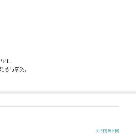
向往。
足感与享受。
支持
[0]
反对
[0]