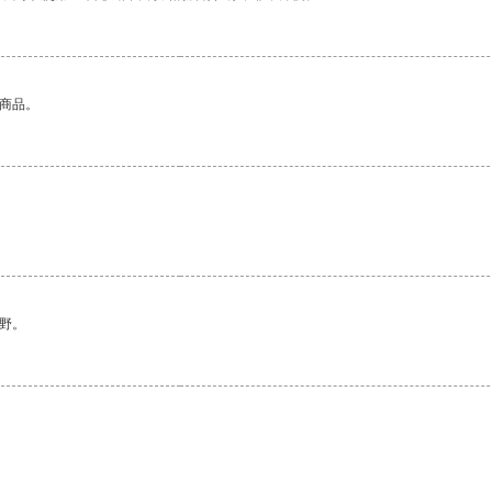
的商品。
。
野。