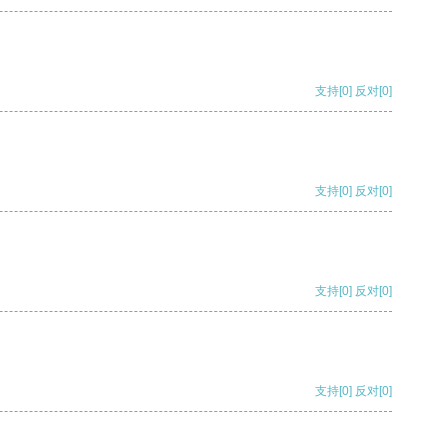
支持
[0]
反对
[0]
支持
[0]
反对
[0]
支持
[0]
反对
[0]
支持
[0]
反对
[0]