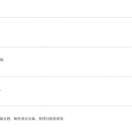
绩。
。
编辑文档、制作演示文稿、管理日程安排等。