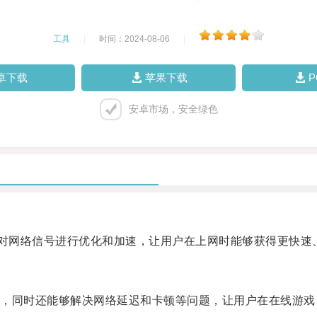
工具
|
时间：2024-08-06
|
卓下载
苹果下载
安卓市场，安全绿色
对网络信号进行优化和加速，让用户在上网时能够获得更快速
同时还能够解决网络延迟和卡顿等问题，让用户在在线游戏