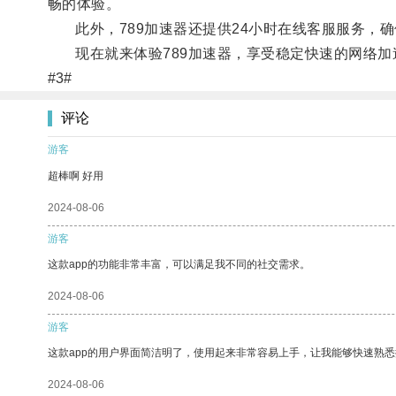
畅的体验。
此外，789加速器还提供24小时在线客服服务，确
现在就来体验789加速器，享受稳定快速的网络加
#3#
评论
游客
超棒啊 好用
2024-08-06
游客
这款app的功能非常丰富，可以满足我不同的社交需求。
2024-08-06
游客
这款app的用户界面简洁明了，使用起来非常容易上手，让我能够快速熟悉
2024-08-06