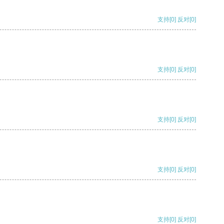
支持
[0]
反对
[0]
支持
[0]
反对
[0]
支持
[0]
反对
[0]
支持
[0]
反对
[0]
支持
[0]
反对
[0]