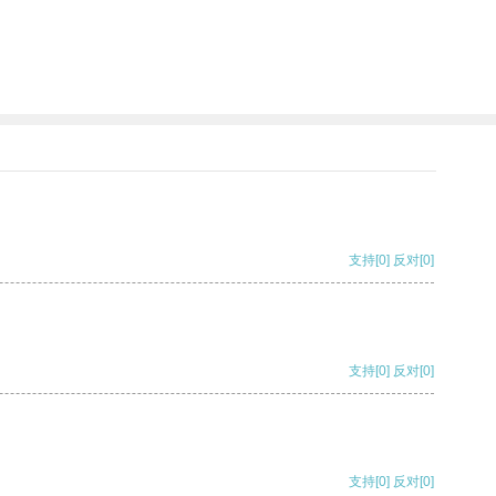
支持
[0]
反对
[0]
支持
[0]
反对
[0]
支持
[0]
反对
[0]