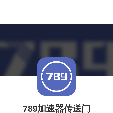
789加速器传送门