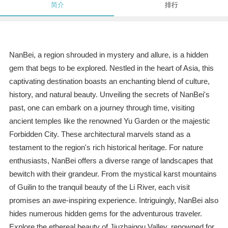
简介
排行
NanBei, a region shrouded in mystery and allure, is a hidden
gem that begs to be explored. Nestled in the heart of Asia, this
captivating destination boasts an enchanting blend of culture,
history, and natural beauty. Unveiling the secrets of NanBei's
past, one can embark on a journey through time, visiting
ancient temples like the renowned Yu Garden or the majestic
Forbidden City. These architectural marvels stand as a
testament to the region's rich historical heritage. For nature
enthusiasts, NanBei offers a diverse range of landscapes that
bewitch with their grandeur. From the mystical karst mountains
of Guilin to the tranquil beauty of the Li River, each visit
promises an awe-inspiring experience. Intriguingly, NanBei also
hides numerous hidden gems for the adventurous traveler.
Explore the ethereal beauty of Jiuzhaigou Valley, renowned for