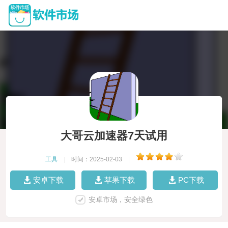
大哥云加速器7天试用
工具
|
时间：2025-02-03
|
安卓下载
苹果下载
PC下载
安卓市场，安全绿色