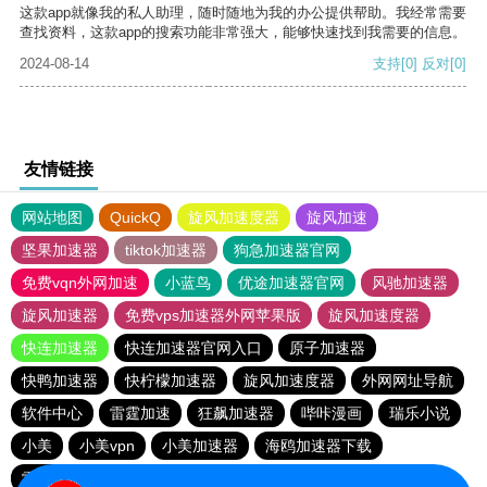
这款app就像我的私人助理，随时随地为我的办公提供帮助。我经常需要
查找资料，这款app的搜索功能非常强大，能够快速找到我需要的信息。
2024-08-14
支持
[0]
反对
[0]
友情链接
网站地图
QuickQ
旋风加速度器
旋风加速
坚果加速器
tiktok加速器
狗急加速器官网
免费vqn外网加速
小蓝鸟
优途加速器官网
风驰加速器
旋风加速器
免费vps加速器外网苹果版
旋风加速度器
快连加速器
快连加速器官网入口
原子加速器
快鸭加速器
快柠檬加速器
旋风加速度器
外网网址导航
软件中心
雷霆加速
狂飙加速器
哔咔漫画
瑞乐小说
小美
小美vpn
小美加速器
海鸥加速器下载
雷霆加速下载
海鸥加速度
雷霆加速版ins
雷霆加速